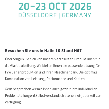
24h
/ 365days
We offer support for our customers
Mon - Fri 8:00am - 5:00pm
(GMT +1)
Besuchen Sie uns in
Halle 10 Stand H67
Get in touch
Überzeugen Sie sich von unseren etablierten Produktlinien für
Cybersteel Inc.
die Glasbearbeitung. Wir bieten Ihnen die passende Lösung für
376-293 City Road, Suite 600
Ihre Serienproduktion und Ihren Maschinenpark. Die optimale
San Francisco, CA 94102
Kombination von Leistung, Performance und Kosten.
Gern besprechen wir mit Ihnen auch gezielt Ihre individuellen
Have any questions?
Problemstellungen! Selbstverständlich stehen wir jederzeit zur
+44 1234 567 890
Verfügung.
Drop us a line