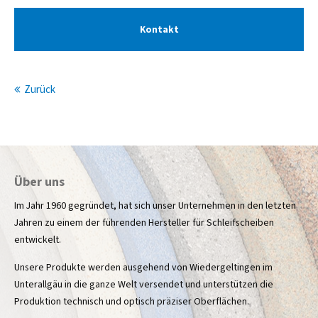
info@yourdomain.com
Kontakt
About us
Lorem ipsum dolor sit amet, consectetuer
Zurück
adipiscing elit.
Aenean commodo ligula eget dolor. Aenean massa. Cum
sociis natoque penatibus et magnis dis parturient montes,
nascetur ridiculus mus. Donec quam felis, ultricies nec.
Über uns
Im Jahr 1960 gegründet, hat sich unser Unternehmen in den letzten
Jahren zu einem der führenden Hersteller für Schleifscheiben
entwickelt.
Unsere Produkte werden ausgehend von Wiedergeltingen im
Unterallgäu in die ganze Welt versendet und unterstützen die
Produktion technisch und optisch präziser Oberflächen.