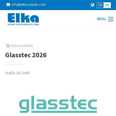
info@elka-elastic.com
EN
DE
Login
Menu
Benutzername
2025-11-04 00:49
Passwort
Glasstec 2026
Halle 10 / H67
Anmelden
Register
|
Lost your password?
Support
Lorem ipsum dolor sit amet: